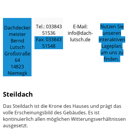
Tel.: 033843
E-Mail:
Nutzen Sie
Dachdecker
51536
info@dach-
unseren
meister
Fax: 033843
lutsch.de
interaktiven
Bernd
51548
Lageplan,
Lutsch
um uns zu
Großstraße
finden.
64
14823
Niemegk
Steildach
Das Steildach ist die Krone des Hauses und prägt das
volle Erscheinungsbild des Gebäudes. Es ist
kontinuierlich allen möglichen Witterungsverhältnissen
ausgesetzt.