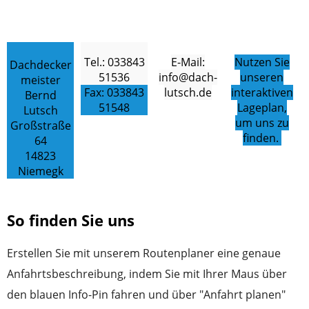
Tel.: 033843
E-Mail:
Nutzen Sie
Dachdecker
51536
info@dach-
unseren
meister
Fax: 033843
lutsch.de
interaktiven
Bernd
51548
Lageplan,
Lutsch
um uns zu
Großstraße
finden.
64
14823
Niemegk
So finden Sie uns
Erstellen Sie mit unserem Routenplaner eine genaue
Anfahrtsbeschreibung, indem Sie mit Ihrer Maus über
den blauen Info-Pin fahren und über "Anfahrt planen"