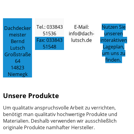
Tel.: 033843
E-Mail:
Nutzen Sie
Dachdecker
51536
info@dach-
unseren
meister
Fax: 033843
lutsch.de
interaktiven
Bernd
51548
Lageplan,
Lutsch
um uns zu
Großstraße
finden.
64
14823
Niemegk
Unsere Produkte
Um qualitativ anspruchsvolle Arbeit zu verrichten,
benötigt man qualitativ hochwertige Produkte und
Materialien. Deshalb verwenden wir ausschließlich
originale Produkte namhafter Hersteller.