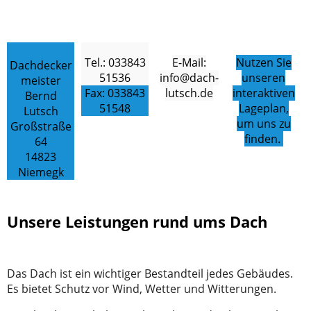
Tel.: 033843
E-Mail:
Nutzen Sie
Dachdecker
51536
info@dach-
unseren
meister
Fax: 033843
lutsch.de
interaktiven
Bernd
51548
Lageplan,
Lutsch
um uns zu
Großstraße
finden.
64
14823
Niemegk
Unsere Leistungen rund ums Dach
Das Dach ist ein wichtiger Bestandteil jedes Gebäudes.
Es bietet Schutz vor Wind, Wetter und Witterungen.